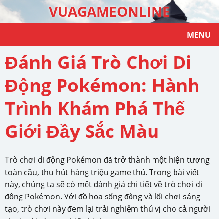
VUAGAMEONLINE
MENU
Đánh Giá Trò Chơi Di
Động Pokémon: Hành
Trình Khám Phá Thế
Giới Đầy Sắc Màu
Trò chơi di động Pokémon đã trở thành một hiện tượng
toàn cầu, thu hút hàng triệu game thủ. Trong bài viết
này, chúng ta sẽ có một đánh giá chi tiết về trò chơi di
động Pokémon. Với đồ họa sống động và lối chơi sáng
tạo, trò chơi này đem lại trải nghiệm thú vị cho cả người